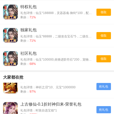
特权礼包
领取
礼包详情：仙玉*188888，灵器器魂·御剑*100，配饰灵器器魂*100
剩余：
71%
独家礼包
领取
礼包详情：仙玉*88888，二级攻击宝石*5，二级生命宝石*5，二级防御宝石*5
剩余：
71%
社区礼包
领取
礼包详情：仙玉*100000,坐骑进阶符石*200，宠物进阶符石*200，羽翼升阶符石*200
剩余：
68%
大家都在抢
烈火斩-专属千倍爆-入群礼包
抢礼包
礼包详情：神祈之泪*10、元宝*1000000
剩余：
97%
上古修仙-0.1折封神归来-荣誉礼包
抢礼包
礼包详情：时装自选宝箱*1