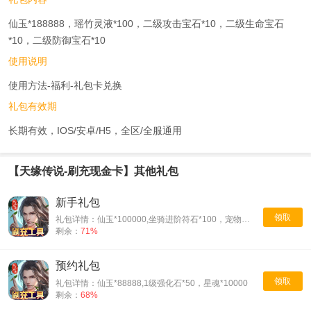
仙玉*188888，瑶竹灵液*100，二级攻击宝石*10，二级生命宝石
*10，二级防御宝石*10
使用说明
使用方法-福利-礼包卡兑换
礼包有效期
长期有效，IOS/安卓/H5，全区/全服通用
【天缘传说-刷充现金卡】其他礼包
新手礼包
领取
礼包详情：仙玉*100000,坐骑进阶符石*100，宠物进阶符石*100，羽翼升阶符石*100
剩余：
71%
预约礼包
领取
礼包详情：仙玉*88888,1级强化石*50，星魂*10000
剩余：
68%