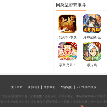
同类型游戏推荐
烈火斩-专属
月神宝藏-至
千倍爆
尊无限券
葫芦兄弟：
暴走兵
七子降
团-0.1折登
妖-0.1永久
陆送千抽
折扣
关于本站
联系我们
版权声明
友情链接
777手游手机版
作品版权归作者所有，如果侵犯了您的版权，请联系我们，本站将在48小时内删除
良游戏 拒绝盗版游戏 注意自我保护 谨防受骗上当 适度游戏益脑 沉迷游戏伤身 合理