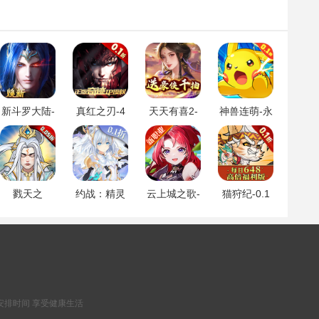
新斗罗大陆-
真红之刃-4
天天有喜2-
神兽连萌-永
登录送sss魂
周年新版本
送豪侠千抽
久0.1折
师
0.1折
戮天之
约战：精灵
云上城之歌-
猫狩纪-0.1
剑-0.05折
再临-0.1折
全新版本
折
怀旧版
安排时间 享受健康生活