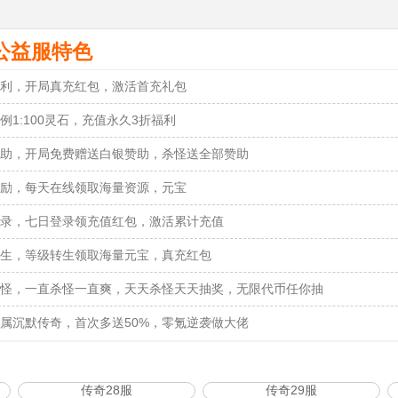
公益服特色
利，开局真充红包，激活首充礼包
例1:100灵石，充值永久3折福利
助，开局免费赠送白银赞助，杀怪送全部赞助
励，每天在线领取海量资源，元宝
录，七日登录领充值红包，激活累计充值
生，等级转生领取海量元宝，真充红包
怪，一直杀怪一直爽，天天杀怪天天抽奖，无限代币任你抽
属沉默传奇，首次多送50%，零氪逆袭做大佬
传奇28服
传奇29服