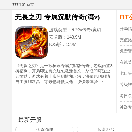
777手游-首页
BT
无畏之刃-专属沉默传奇(满v)
开局福
游戏类型：
RPG/传奇/魔幻
安卓版：
148.9M
充值比
IOS版：
159M
免费赞
在线奖
《无畏之刃》是一款神器专属沉默版传奇，游戏内置3
折福利，开局即送真充红包激活首充、杀怪即可送全
七日登
部赞助，游戏有着丰富的剧情和玩法，海量原创剧情
自由度非常高，零氪也能做大佬，快快来体验！~
等级转
每日杀
神器专
最新开服
传奇26服
传奇27服