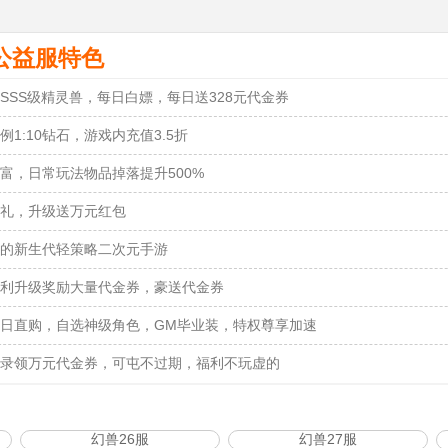
公益服特色
SSS级精灵兽，每日白嫖，每日送328元代金券
例1:10钻石，游戏内充值3.5折
富，日常玩法物品掉落提升500%
礼，升级送万元红包
的新生代轻策略二次元手游
利升级奖励大量代金券，豪送代金券
日直购，自选神级角色，GM毕业装，特权尊享加速
录领万元代金券，可屯不过期，福利不玩虚的
幻兽26服
幻兽27服