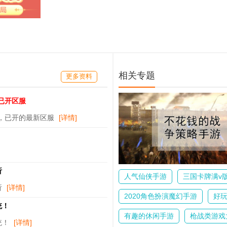
相关专题
更多资料
已开区服
排，已开的最新区服
[详情]
析
人气仙侠手游
三国卡牌满v
析
[详情]
2020角色扮演魔幻手游
好
统！
有趣的休闲手游
枪战类游戏
统！
[详情]