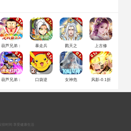
葫芦兄弟：
暴走兵
戮天之
上古修
七子降
团-0.1折登
剑-0.05折
仙-0.1折封
妖-0.1永久
陆送千抽
神归来
折扣
葫芦兄弟：
口袋逆
女神危
风影-0.1折
七子降
袭-0.1折
机-0.1折原
六道之力
妖-0.1折送
味女神
全红将
安排时间 享受健康生活