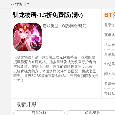
777手游-首页
BT
驯龙物语-3.5折免费版(满v)
登录送
游戏类型：
Q版/回合/魔幻
充值比
活跃暴
升级豪
《驯龙物语》是一款Q萌二次元风格手游，游戏以发
掘世界源力来源真相、拯救星球及成为纹章守护者为
幻想风
主线剧情。在这个治愈、热血的冒险世界里，玩家可
以培育强力萌宠，体验多样伙伴阵容搭配，挑战七星
闯关福
暗王、世界BOSS等丰富活动玩法，开启全新萌系次元
世界！
专属每
每日登
最新开服
幻兽24服
幻兽25服