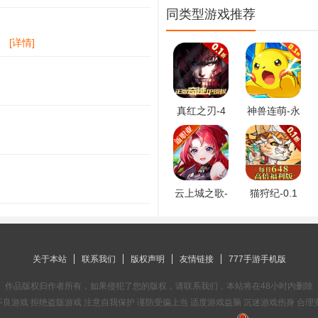
同类型游戏推荐
！
！
[详情]
真红之刃-4
神兽连萌-永
周年新版本
久0.1折
0.1折
云上城之歌-
猫狩纪-0.1
全新版本
折
关于本站
联系我们
版权声明
友情链接
777手游手机版
作品版权归作者所有，如果侵犯了您的版权，请联系我们，本站将在48小时内删除
良游戏 拒绝盗版游戏 注意自我保护 谨防受骗上当 适度游戏益脑 沉迷游戏伤身 合理