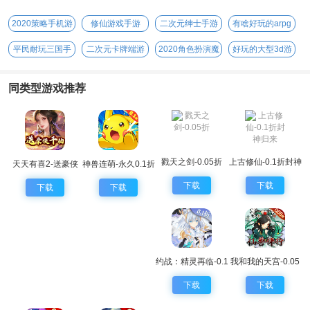
2020策略手机游
修仙游戏手游
二次元绅士手游
有啥好玩的arpg
戏
手游
平民耐玩三国手
二次元卡牌端游
2020角色扮演魔
好玩的大型3d游
游
幻手游
戏
同类型游戏推荐
戮天之剑-0.05折
上古修仙-0.1折封神
天天有喜2-送豪侠
神兽连萌-永久0.1折
归来
千抽
下载
下载
下载
下载
约战：精灵再临-0.1
我和我的天宫-0.05
折怀旧版
折仙兽伴行
下载
下载