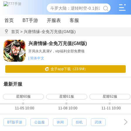
首页
BT手游
开服表
客服
首页
>
兴唐情缘-全免万充值(GM版)
兴唐情缘-全免万充值(GM版)
开局永久真满V，vip福利全部免费领
| 简体中文
盒子app下载（23.9M）
最新开服
星耀60服
星耀61服
星耀62服
11-05 10:00
11-08 10:00
11-11 10:00
BT版手游
公益服
休闲
挂机
武侠