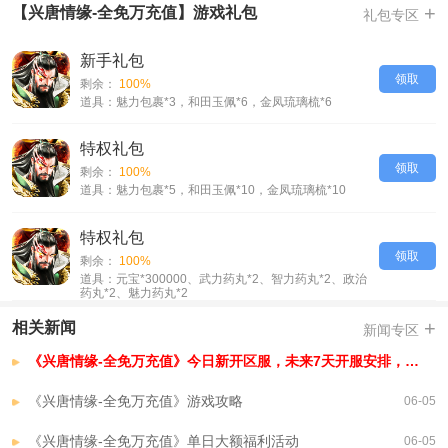
+
【兴唐情缘-全免万充值】游戏礼包
礼包专区
-升级速度大幅提升，再也不用蜗牛般的速度慢慢升级
-关卡加速战斗，享受快速战斗的快感
新手礼包
-每日活跃度达到80、100可以获得10元GM卡，10元GM卡可以激活GM商
领取
剩余：
100%
店所有特权
道具：魅力包裹*3，和田玉佩*6，金凤琉璃梳*6
-主界面有送万元真充图标，累计签到30天可以获得一万元真充卡
【兴唐情缘-全免万充值】VIP介绍
特权礼包
领取
开局永久真满V
剩余：
100%
道具：魅力包裹*5，和田玉佩*10，金凤琉璃梳*10
充值比例1:10000
万抽转盘震撼空降，珍惜材料等你抽
特权礼包
领取
剩余：
100%
道具：元宝*300000、武力药丸*2、智力药丸*2、政治
药丸*2、魅力药丸*2
+
相关新闻
新闻专区
《兴唐情缘-全免万充值》今日新开区服，未来7天开服安排，已开区服
《兴唐情缘-全免万充值》游戏攻略
06-05
《兴唐情缘-全免万充值》单日大额福利活动
06-05