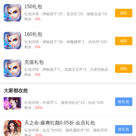
150礼包
领取
礼包详情：绑银袋子*20，圣灵石*20，秘银合金*10
剩余：
0%
160礼包
领取
礼包详情：绑银袋子*30，神魔腰带*1，内功丹*100
剩余：
0%
充值礼包
领取
礼包详情：绑银袋子*1，高级宝宝丹*3，大块经验晶石*1
剩余：
0%
大家都在抢
斗罗大陆：武魂觉醒-首充礼包
抢礼包
礼包详情：许愿币*1，魂骨强化石*10，钻石*100
剩余：
93%
天之命-爆爽红颜0.05折-会员礼包
抢礼包
礼包详情：仙玉*50000、随机属性丹*30、随机丹药*30、神装碎片*500
剩余：
50%