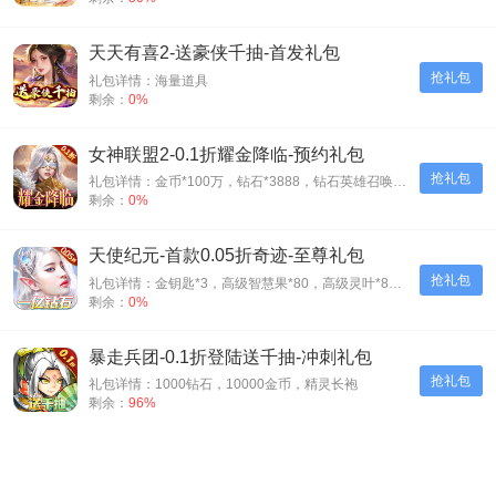
天天有喜2-送豪侠千抽-首发礼包
抢礼包
礼包详情：海量道具
剩余：
0%
女神联盟2-0.1折耀金降临-预约礼包
抢礼包
礼包详情：金币*100万，钻石*3888，钻石英雄召唤券*5
剩余：
0%
天使纪元-首款0.05折奇迹-至尊礼包
抢礼包
礼包详情：金钥匙*3，高级智慧果*80，高级灵叶*80，高级神源*80
剩余：
0%
暴走兵团-0.1折登陆送千抽-冲刺礼包
抢礼包
礼包详情：1000钻石，10000金币，精灵长袍
剩余：
96%