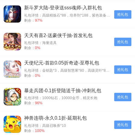
新斗罗大陆-登录送sss魂师-入群礼包
抢礼包
礼包详情：高级精炼石*88，培养剂*188，紫色装备自选箱*1
剩余：
97%
天天有喜2-送豪侠千抽-首发礼包
抢礼包
礼包详情：海量道具
剩余：
0%
天使纪元-首款0.05折奇迹-至尊礼包
抢礼包
礼包详情：金钥匙*3，高级智慧果*80，高级灵叶*80，高级神源*80
剩余：
0%
暴走兵团-0.1折登陆送千抽-冲刺礼包
抢礼包
礼包详情：1000钻石，10000金币，精灵长袍
剩余：
96%
神兽连萌-永久0.1折-延期礼包
抢礼包
礼包详情：高级召唤券*10
剩余：
100%