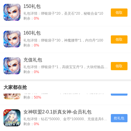
150礼包
领取
礼包详情：绑银袋子*20，圣灵石*20，秘银合金*10
剩余：
0%
160礼包
领取
礼包详情：绑银袋子*30，神魔腰带*1，内功丹*100
剩余：
0%
充值礼包
领取
礼包详情：绑银袋子*1，高级宝宝丹*3，大块经验晶石*1
剩余：
0%
天之命-爆爽红颜0.05折-会员礼包
大家都在抢
抢礼包
礼包详情：仙玉*50000、随机属性丹*30、随机丹药*30、神装碎片*500
剩余：
50%
女神联盟2-0.1折真女神-会员礼包
抢礼包
礼包详情：钻石*50000、金币*100000、充值道具6元*3
剩余：
0%