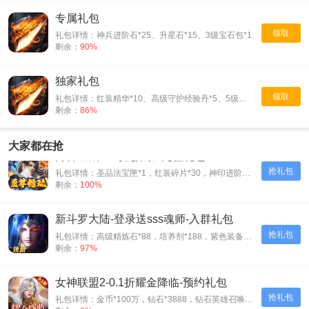
专属礼包
领取
礼包详情：神兵进阶石*25、升星石*15、3级宝石包*1
剩余：
90%
独家礼包
领取
礼包详情：红装精华*10、高级守护经验丹*5、5级宝石包*1
剩余：
86%
大家都在抢
月神宝藏-至尊无限券-充值礼包
抢礼包
礼包详情：圣品法宝匣*1，红装碎片*30，神印进阶石*30
剩余：
100%
新斗罗大陆-登录送sss魂师-入群礼包
抢礼包
礼包详情：高级精炼石*88，培养剂*188，紫色装备自选箱*1
剩余：
97%
女神联盟2-0.1折耀金降临-预约礼包
抢礼包
礼包详情：金币*100万，钻石*3888，钻石英雄召唤券*5