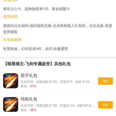
泰坦之心*1、战神抽奖券*10、黄金精髓*1
使用说明
游戏内点击福利-选到福利兑换-点击框框输入礼包码，点击兑换-直接
使用领取
礼包有效期
长期有效，IOS/安卓/H5，全区/全服通用
【暗黑领主-飞剑专属超变】其他礼包
新手礼包
领取
礼包详情：坐骑进阶石*25、升星石*5、挂机卡*10
剩余：
87%
特权礼包
领取
礼包详情：羽翼进阶石*30、升星石*10、A级守护自选礼盒*1
剩余：
88%