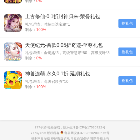
剩余：
0%
上古修仙-0.1折封神归来-荣誉礼包
抢礼包
礼包详情：时装自选宝箱*1
剩余：
100%
天使纪元-首款0.05折奇迹-至尊礼包
抢礼包
礼包详情：金钥匙*3，高级智慧果*80，高级灵叶*80，高级神源*80
剩余：
0%
神兽连萌-永久0.1折-延期礼包
抢礼包
礼包详情：高级召唤券*10
剩余：
100%
777手游-轻松游戏，快乐生活
鲁ICP备17030722号
777sy.com 版权所有
鲁公网安备37028202000575号
抵制不良游戏 拒绝盗版游戏 注意自我保护 谨防受骗上当