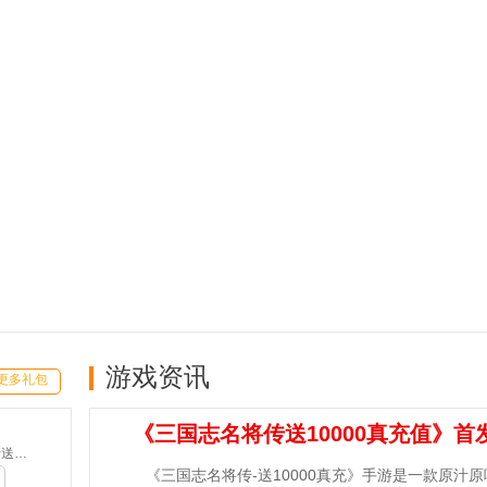
游戏资讯
更多礼包
《三国志名将传送10000真充值》首
魔之序曲-5折送鬼新娘(满v)