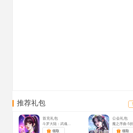
推荐礼包
首充礼包
公会礼包
斗罗大陆：武魂觉醒(满v)
领取
领取