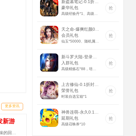
新盗墓笔记-0.1折正版IP授权(满v)
豪华礼包
抢
高级经验丹*1、高级体质药水*1、小精力药丸*5、橙磨石*10
天之命-爆爽红颜0.05折(送v5)
会员礼包
抢
仙玉*50000、随机属性丹*30、随机丹药*30、神装碎片*500
新斗罗大陆-登录送sss魂师(满v)
入群礼包
抢
高级精炼石*88，培养剂*188，紫色装备自选箱*1
上古修仙-0.1折封神归来(满v)
荣誉礼包
抢
时装自选宝箱*1
更多资讯
神兽连萌-永久0.1折(无VIP)
延期礼包
抢
发新游
高级召唤券*10
《三国志名将传-送10000真充》手游是一款原汁原味的回合制MMORPG，登录天天送300抽，百元真充卡任性抽！~