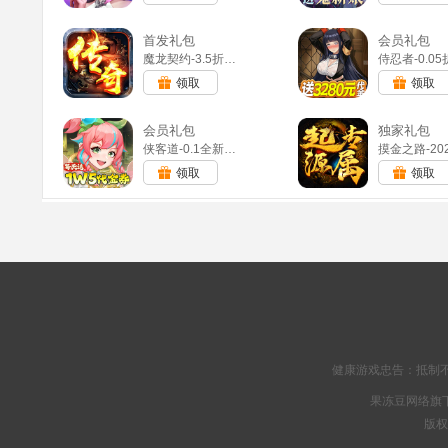
首发礼包
会员礼包
魔龙契约-3.5折福利传奇(满v)
领取
领取
会员礼包
独家礼包
侠客道-0.1全新混沌免费版(满v)
领取
领取
健康游戏忠告：抵制不
果冻豆网络旗下
版权所