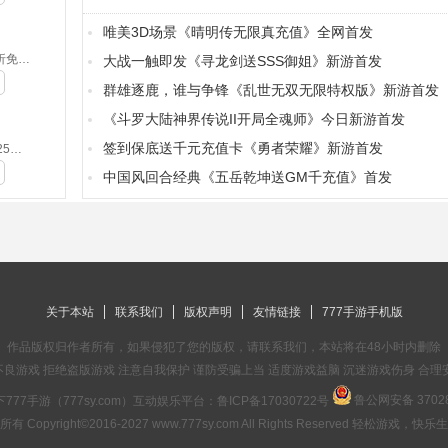
唯美3D场景《晴明传无限真充值》全网首发
侍忍者-0.05折免费版(满v)
大战一触即发《寻龙剑送SSS御姐》新游首发
群雄逐鹿，谁与争锋《乱世无双无限特权版》新游首发
《斗罗大陆神界传说II开局全魂师》今日新游首发
签到保底送千元充值卡《勇者荣耀》新游首发
摸金之路-2025新年起源专属(无VIP)
中国风回合经典《五岳乾坤送GM千充值》首发
关于本站
联系我们
版权声明
友情链接
777手游手机版
作品版权归作者所有，如果侵犯了您的版权，请联系我们，本站将在48小时内删除
良游戏 拒绝盗版游戏 注意自我保护 谨防受骗上当 适度游戏益脑 沉迷游戏伤身 合理
鲁公网安备 37028
777手游（777sy.com）互动娱乐平台：
鲁ICP备17030722号
有 Copyright©2016-2027 www.777sy.com All Rights Reserved 轻松游戏，快