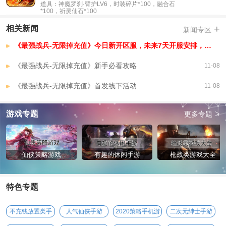
道具：神魔罗刹·臂护LV6，时装碎片*100，融合石
*100，祈灵仙石*100
+
相关新闻
新闻专区
《最强战兵-无限掉充值》今日新开区服，未来7天开服安排，已开区服
《最强战兵-无限掉充值》新手必看攻略
11-08
《最强战兵-无限掉充值》首发线下活动
11-08
>
游戏专题
更多专题
仙侠策略游戏
有趣的休闲手游
枪战类游戏大全
特色专题
不充钱放置类手
人气仙侠手游
2020策略手机游
二次元绅士手游
游
戏