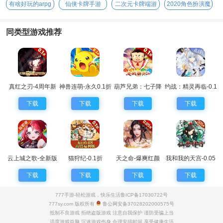
有啥好玩的arpg
仙侠卡牌手游
二次元卡牌端游
2020角色扮演魔
手游
幻手游
同类型游戏推荐
真红之刃-4周年新
神兽连萌-永久0.1折
葫芦兄弟：七子降
约战：精灵再临-0.1
版本0.1折
妖-0.1永久折扣
折怀旧版
下载
下载
下载
下载
云上城之歌-全新版
猫狩纪-0.1折
天之命-爆爽红颜
我和我的天宫-0.05
本
0.05折
折仙兽伴行
下载
下载
下载
下载
777手游-轻松游戏，快乐生活
鲁ICP备17030722号
777sy.com 版权所有
鲁公网安备37028202000575号
抵制不良游戏 拒绝盗版游戏 注意自我保护 谨防受骗上当
适度游戏益脑 沉迷游戏伤身 合理安排时间 享受健康生活