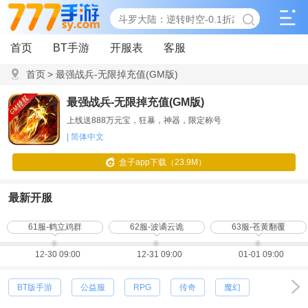
首页
BT手游
开服表
客服
首页
>
最强战兵-无限掉充值(GM版)
最强战兵-无限掉充值(GM版)
上线送888万元宝，狂暴，神器，限定称号
| 简体中文
盒子app下载（23.9M）
最新开服
61服-鹤立鸡群
62服-波谲云诡
63服-苍黄翻覆
12-30 09:00
12-31 09:00
01-01 09:00
BT版手游
公益服
RPG
传奇
魔幻