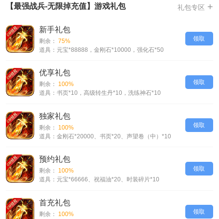
+
【最强战兵-无限掉充值】游戏礼包
礼包专区
-极致攻速，超变单职业，全新独创，超高攻速爆绿
-超高爆率，绚丽装备，人人都能拿神器
新手礼包
-开通GM权限第一天送1000元充值卡，之后每天上线送500元充值卡，打
领取
剩余：
75%
怪无限掉充值
道具：元宝*88888，金刚石*10000，强化石*50
-QQ客服：2431675852，752432591；微信客服：aa777sy；QQ群：
535653759，235870841
优享礼包
【最强战兵-无限掉充值】VIP介绍
领取
剩余：
100%
道具：书页*10，高级转生丹*10，洗练神石*10
青铜=88RMB
白银=288RMB
独家礼包
黄金=888RMB
领取
剩余：
100%
白金=2000RMB
道具：金刚石*20000、书页*20、声望卷（中）*10
钻石=3000RMB
王者=5000RMB；超凡=10000RMB
预约礼包
领取
剩余：
100%
道具：元宝*66666、祝福油*20、时装碎片*10
首充礼包
领取
剩余：
100%