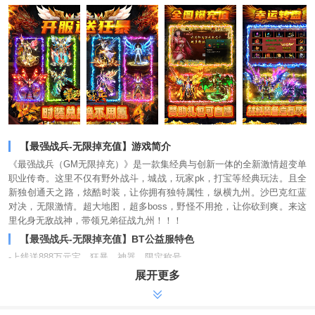
【最强战兵-无限掉充值】游戏简介
《最强战兵（GM无限掉充）》是一款集经典与创新一体的全新激情超变单
职业传奇。这里不仅有野外战斗，城战，玩家pk，打宝等经典玩法。且全
新独创通天之路，炫酷时装，让你拥有独特属性，纵横九州。沙巴克红蓝
对决，无限激情。超大地图，超多boss，野怪不用抢，让你砍到爽。来这
里化身无敌战神，带领兄弟征战九州！！！
【最强战兵-无限掉充值】BT公益服特色
-上线送888万元宝，狂暴，神器，限定称号
展开更多
-充值比例1:10000，首充三倍，每周五重置首充
-开通GM权限领万元充值卡，时装全靠兑换不用氪
-打boss必掉实物，兑换充值，野外boss必爆高级道具