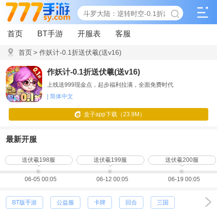
首页
BT手游
开服表
客服
首页
>
作妖计-0.1折送伏羲(送v16)
作妖计-0.1折送伏羲(送v16)
上线送999现金点，起步福利拉满，全面免费时代
| 简体中文
盒子app下载（23.9M）
最新开服
送伏羲198服
送伏羲199服
送伏羲200服
06-05 00:05
06-12 00:05
06-19 00:05
BT版手游
公益服
卡牌
回合
三国