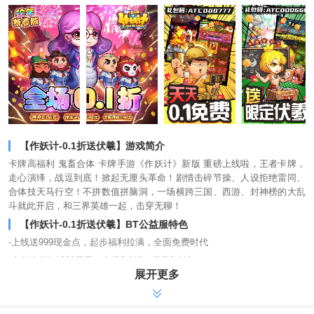
【作妖计-0.1折送伏羲】游戏简介
卡牌高福利 鬼畜合体 卡牌手游《作妖计》新版 重磅上线啦，王者卡牌，
走心演绎，战逗到底！掀起无厘头革命！剧情击碎节操、人设拒绝雷同、
合体技天马行空！不拼数值拼脑洞，一场横跨三国、西游、封神榜的大乱
斗就此开启，和三界英雄一起，击穿无聊！
【作妖计-0.1折送伏羲】BT公益服特色
-上线送999现金点，起步福利拉满，全面免费时代
- 充值比例1:1000元宝，全场0.1折，保真0.1折
展开更多
-无限特权只要5.88，平民爽玩版，送毕业阵容英雄，平民也轻松养毕业将
-免费送顶级英雄伏羲，强力英雄免费送