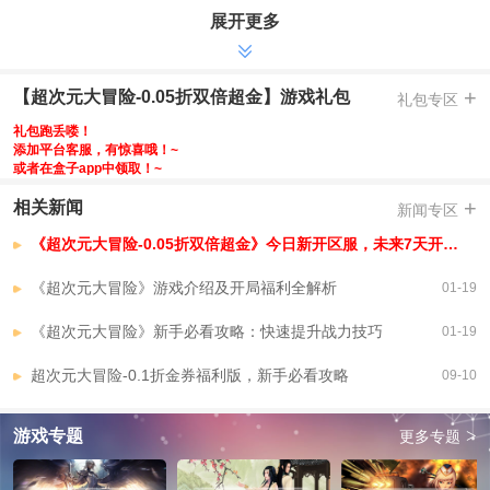
展开更多
-充值比例1:500钻石，游戏内所有充值全部0.05折，充值超级金券享永久
双倍
-双倍超级金券满V版，白嫖畅享全部VIP特权
+
【超次元大冒险-0.05折双倍超金】游戏礼包
礼包专区
-全新福利无限觉醒石，每日完成日常任务即可抽取大量觉醒石，轻松养成
无压力
礼包跑丢喽！
-金券福利再升级，每日送2000金券，每周加送3000金券，金券使用范围再
添加平台客服，有惊喜哦！~
或者在盒子app中领取！~
拓展
-独创超级加倍，最高百倍产出，白嫖也能畅玩0.05
+
相关新闻
新闻专区
-独创养老院福利，躺平养老不肝不氪
《超次元大冒险-0.05折双倍超金》今日新开区服，未来7天开服安排，已开区服
-本版本在原基础上新增限时折扣翻牌，勇闯全王殿，全王的游戏
【超次元大冒险-0.05折双倍超金】VIP介绍
《超次元大冒险》游戏介绍及开局福利全解析
01-19
《超次元大冒险》新手必看攻略：快速提升战力技巧
01-19
超次元大冒险-0.1折金券福利版，新手必看攻略
09-10
>
游戏专题
更多专题