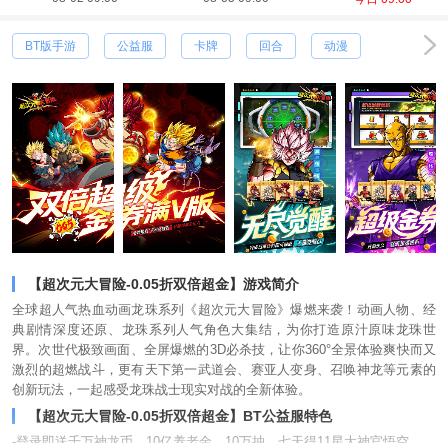
BT版手游
公益服
卡牌
回合
动漫
【超次元大冒险-0.05折双倍超金】游戏简介
全球超人气热血动画龙珠系列《超次元大冒险》爆燃来袭！动画人物、经
典剧情深度还原、龙珠系列人气角色大集结，为你打造原汁原味龙珠世
界。次世代极致画面、全屏爆燃的3D必杀技，让你360°全景体验爽快而又
激烈的超燃战斗，更有天下第一武道会、赛亚人变身、召唤神龙等元素的
创新玩法，一起感受龙珠战士现实对战的全新体验。
【超次元大冒险-0.05折双倍超金】BT公益服特色
-登录即送千万神龙币，10亿养老金，10万抽，七天得11星大神官悟空