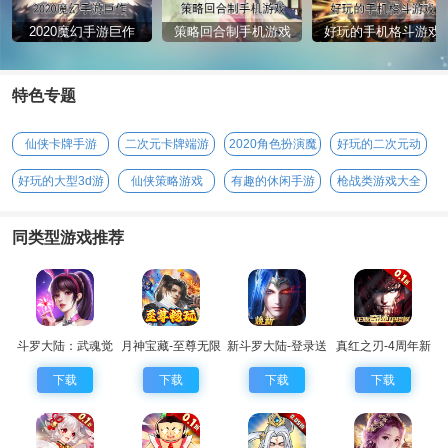
2020魔幻手游巨作
策略回合制手机游戏
好玩的手机格斗游戏
特色专题
仙侠卡牌手游
二次元卡牌端游
2020角色扮演魔
好玩的二次元动
幻手游
漫手游
好玩的大型3d游
仙侠策略游戏
有趣的休闲手游
枪战类游戏大全
戏
同类型游戏推荐
斗罗大陆：武魂觉
月神宝藏-至尊无限
新斗罗大陆-登录送
真红之刃-4周年新
醒
券
sss魂师
版本0.1折
下载
下载
下载
下载