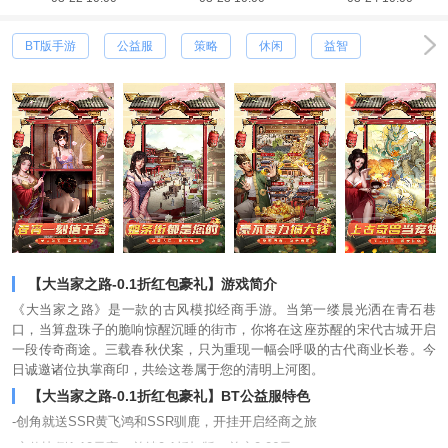
BT版手游
公益服
策略
休闲
益智
【大当家之路-0.1折红包豪礼】游戏简介
《大当家之路》是一款的古风模拟经商手游。当第一缕晨光洒在青石巷
口，当算盘珠子的脆响惊醒沉睡的街市，你将在这座苏醒的宋代古城开启
一段传奇商途。三载春秋伏案，只为重现一幅会呼吸的古代商业长卷。今
日诚邀诸位执掌商印，共绘这卷属于您的清明上河图。
【大当家之路-0.1折红包豪礼】BT公益服特色
-创角就送SSR黄飞鸿和SSR驯鹿，开挂开启经商之旅
-充值比例1:10元宝，首续0.1折扣版，首充0.06元