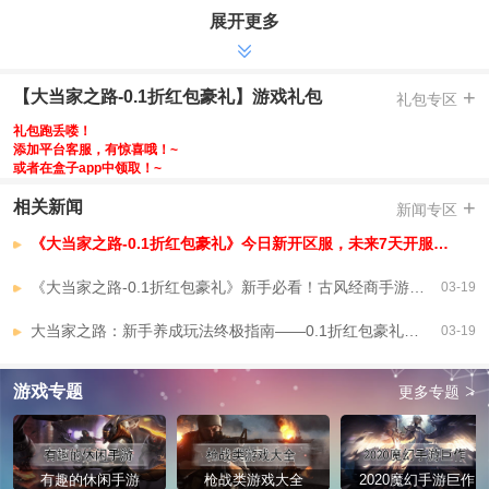
展开更多
-充值特惠，充值直降99%，通通原价0.1折，轻松畅玩
-注册好礼，注册即送代金券，游戏内可连续领取七天，零氪成为商界大佬
-首充福利，UR赤狐，即可领取，超高资质，助您一路乘风破浪
+
【大当家之路-0.1折红包豪礼】游戏礼包
礼包专区
-每日特惠，每日超值特惠，7折抢购1000代金券，低门槛，高回报，收益
礼包跑丢喽！
满满
添加平台客服，有惊喜哦！~
-零元礼包，0元礼包，内含稀有灵宠和海量资源，不花一分钱，照样玩转
或者在盒子app中领取！~
商业帝国
+
相关新闻
新闻专区
-玩法狂欢，30+玩法轮番狂欢，天天有惊喜，周周有活动，让你玩到过瘾
【大当家之路-0.1折红包豪礼】VIP介绍
《大当家之路-0.1折红包豪礼》今日新开区服，未来7天开服安排，已开区服
《大当家之路-0.1折红包豪礼》新手必看！古风经商手游全解析
03-19
大当家之路：新手养成玩法终极指南——0.1折红包豪礼全解析
03-19
>
游戏专题
更多专题
有趣的休闲手游
枪战类游戏大全
2020魔幻手游巨作