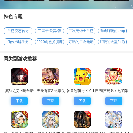
特色专题
手游变态传奇
三国卡牌满v版
二次元绅士手游
有啥好玩的arpg
手游
仙侠卡牌手游
2020角色扮演魔
好玩的二次元动
好玩的大型3d游
幻手游
漫手游
戏
同类型游戏推荐
真红之刃-4周年新
天天有喜2-送豪侠
神兽连萌-永久0.1折
葫芦兄弟：七子降
版本0.1折
千抽
妖-0.1永久折扣
下载
下载
下载
下载