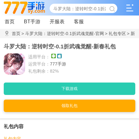
首页
BT手游
开服表
客服
首页
>
斗罗大陆：逆转时空-0.1折武魂觉醒-官网
>
礼包专区
>
新
春礼包
斗罗大陆：逆转时空-0.1折武魂觉醒-新春礼包
适用平台：
运营平台：
777手游
礼包剩余：82%
下载游戏
领取礼包
礼包内容
礼包内容