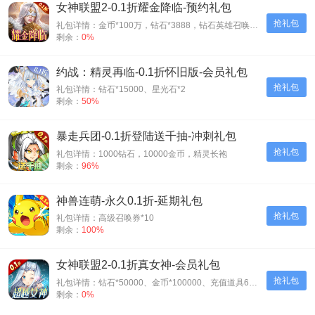
女神联盟2-0.1折耀金降临-预约礼包
抢礼包
礼包详情：金币*100万，钻石*3888，钻石英雄召唤券*5
剩余：
0%
约战：精灵再临-0.1折怀旧版-会员礼包
抢礼包
礼包详情：钻石*15000、星光石*2
剩余：
50%
暴走兵团-0.1折登陆送千抽-冲刺礼包
抢礼包
礼包详情：1000钻石，10000金币，精灵长袍
剩余：
96%
神兽连萌-永久0.1折-延期礼包
抢礼包
礼包详情：高级召唤券*10
剩余：
100%
女神联盟2-0.1折真女神-会员礼包
抢礼包
礼包详情：钻石*50000、金币*100000、充值道具6元*3
剩余：
0%