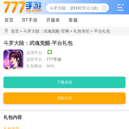
首页
BT手游
开服表
客服
首页
>
斗罗大陆：武魂觉醒-官网
>
礼包专区
>
平台礼包
斗罗大陆：武魂觉醒-平台礼包
适用平台：
运营平台：
777手游
礼包剩余：90%
下载游戏
领取礼包
礼包内容
礼包内容