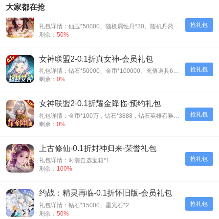
大家都在抢
天之命-爆爽红颜0.05折-会员礼包
抢礼包
礼包详情：仙玉*50000、随机属性丹*30、随机丹药*30、神装碎片*500
剩余：
50%
女神联盟2-0.1折真女神-会员礼包
抢礼包
礼包详情：钻石*50000、金币*100000、充值道具6元*3
剩余：
0%
女神联盟2-0.1折耀金降临-预约礼包
抢礼包
礼包详情：金币*100万，钻石*3888，钻石英雄召唤券*5
剩余：
0%
上古修仙-0.1折封神归来-荣誉礼包
抢礼包
礼包详情：时装自选宝箱*1
剩余：
100%
约战：精灵再临-0.1折怀旧版-会员礼包
抢礼包
礼包详情：钻石*15000、星光石*2
剩余：
50%