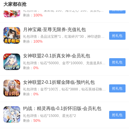
联盟崛起-0.1折扣版-会员礼包
大家都在抢
抢礼包
礼包详情：一束鲜花*100、海洋之心*100、资质礼包*500
剩余：
100%
月神宝藏-至尊无限券-充值礼包
抢礼包
礼包详情：圣品法宝匣*1，红装碎片*30，神印进阶石*30
剩余：
100%
女神联盟2-0.1折真女神-会员礼包
抢礼包
礼包详情：钻石*50000、金币*100000、充值道具6元*3
剩余：
0%
女神联盟2-0.1折耀金降临-预约礼包
抢礼包
礼包详情：金币*100万，钻石*3888，钻石英雄召唤券*5
剩余：
0%
约战：精灵再临-0.1折怀旧版-会员礼包
抢礼包
礼包详情：钻石*15000、星光石*2
剩余：
50%