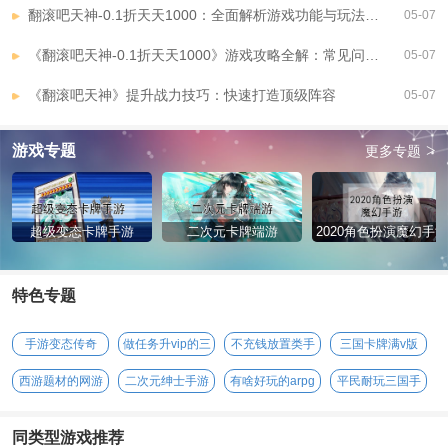
翻滚吧天神-0.1折天天1000：全面解析游戏功能与玩法攻略
05-07
《翻滚吧天神-0.1折天天1000》游戏攻略全解：常见问题与解决技巧
05-07
《翻滚吧天神》提升战力技巧：快速打造顶级阵容
05-07
>
游戏专题
更多专题
超级变态卡牌手游
二次元卡牌端游
2020角色扮演魔幻手游
特色专题
手游变态传奇
做任务升vip的三
不充钱放置类手
三国卡牌满v版
国手游
游
西游题材的网游
二次元绅士手游
有啥好玩的arpg
平民耐玩三国手
手游
游
同类型游戏推荐