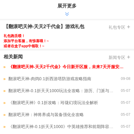
展开更多
-充值比例1:10元宝，0.1折每天登录送2000代金券
-真实代金，打造你的专属防线，助你横扫塔防世界
-全新版本，休闲西游塔防手游，放置割草，轻松解压，西行变得不一样
+
【翻滚吧天神-天天2千代金】游戏礼包
礼包专区
-开局即爽，开局自带传说宝箱，进游就送代金券，充值卡
礼包跑丢喽！
-千抽直送，放纵千抽！天天抽神明，更有宝石，时装抽到手软
添加平台客服，有惊喜哦！~
-闯关福利，闯关免费送福利，闯得越多，神秘豪礼送的越多
或者在盒子app中领取！~
-Rogue玩法，每次都是新体验，多路线，多技能，自由搭配
+
相关新闻
新闻专区
【翻滚吧天神-天天2千代金】VIP介绍
《翻滚吧天神-天天2千代金》今日新开区服，未来7天开服安排，已开区服
翻滚吧天神-肉鸽0.1折西游塔防游戏攻略指南
09-08
翻滚吧天神-0.1折天天1000玩法全攻略：游历、门派与熔炉详解
05-07
《翻滚吧天神》0.1折攻略：玲珑幻境玩法全解析
05-07
翻滚吧天神：神将养成与装备强化全攻略
05-07
《翻滚吧天神-0.1折天天1000》中英雄推荐和前期阵容推荐的详细指南
05-07