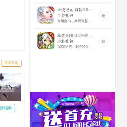
天使纪元-首款0.05折奇迹(GM版)
至尊礼包
抢
金钥匙*3，高级智慧果*80，高级灵叶*80，高级神源*80
暴走兵团-0.1折登陆送千抽(满v)
冲刺礼包
抢
1000钻石，10000金币，精灵长袍
更多专题
牌端游