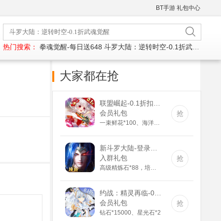
BT手游
礼包中心
热门搜索：
拳魂觉醒-每日送648
斗罗大陆：逆转时空-0.1折武魂觉醒
大家都在抢
联盟崛起-0.1折扣版(满v)
会员礼包
抢
一束鲜花*100、海洋之心*100、资质礼包*500
新斗罗大陆-登录送sss魂师(满v)
入群礼包
抢
高级精炼石*88，培养剂*188，紫色装备自选箱*1
约战：精灵再临-0.1折怀旧版(满v)
会员礼包
抢
钻石*15000、星光石*2