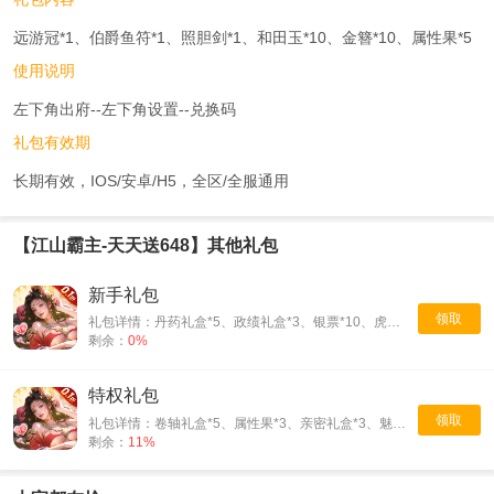
远游冠*1、伯爵鱼符*1、照胆剑*1、和田玉*10、金簪*10、属性果*5
使用说明
左下角出府--左下角设置--兑换码
礼包有效期
长期有效，IOS/安卓/H5，全区/全服通用
【江山霸主-天天送648】其他礼包
新手礼包
领取
礼包详情：丹药礼盒*5、政绩礼盒*3、银票*10、虎符*10
剩余：
0%
特权礼包
领取
礼包详情：卷轴礼盒*5、属性果*3、亲密礼盒*3、魅力礼盒*3
剩余：
11%