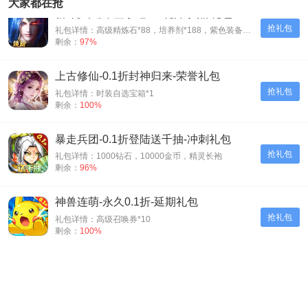
大家都在抢
新斗罗大陆-登录送sss魂师-入群礼包
抢礼包
礼包详情：高级精炼石*88，培养剂*188，紫色装备自选箱*1
剩余：
97%
上古修仙-0.1折封神归来-荣誉礼包
抢礼包
礼包详情：时装自选宝箱*1
剩余：
100%
暴走兵团-0.1折登陆送千抽-冲刺礼包
抢礼包
礼包详情：1000钻石，10000金币，精灵长袍
剩余：
96%
神兽连萌-永久0.1折-延期礼包
抢礼包
礼包详情：高级召唤券*10
剩余：
100%