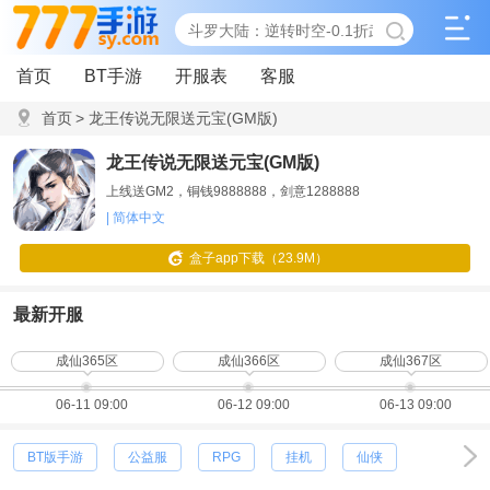
首页
BT手游
开服表
客服
首页
>
龙王传说无限送元宝(GM版)
龙王传说无限送元宝(GM版)
上线送GM2，铜钱9888888，剑意1288888
| 简体中文
盒子app下载（23.9M）
最新开服
成仙365区
成仙366区
成仙367区
06-11 09:00
06-12 09:00
06-13 09:00
BT版手游
公益服
RPG
挂机
仙侠