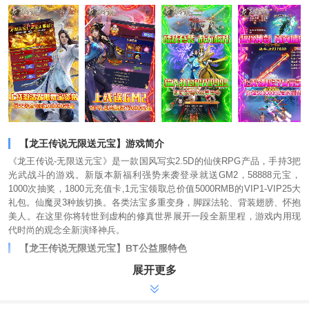
【龙王传说无限送元宝】游戏简介
《龙王传说-无限送元宝》是一款国风写实2.5D的仙侠RPG产品，手持3把
光武战斗的游戏。新版本新福利强势来袭登录就送GM2，58888元宝，
1000次抽奖，1800元充值卡,1元宝领取总价值5000RMB的VIP1-VIP25大
礼包。仙魔灵3种族切换。各类法宝多重变身，脚踩法轮、背装翅膀、怀抱
美人。在这里你将转世到虚构的修真世界展开一段全新里程，游戏内用现
代时尚的观念全新演绎神兵。
【龙王传说无限送元宝】BT公益服特色
-上线送GM2，铜钱9888888，剑意1288888
展开更多
-充值比例1:5000，打开VIP礼包共赠送75000元宝
-礼包码LWCS，免费赠送千元充值卡，998元，648元，198元