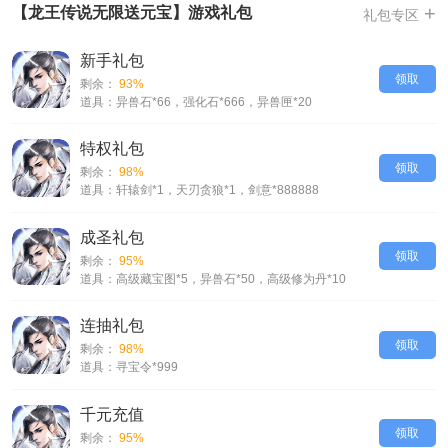
+
【龙王传说无限送元宝】游戏礼包
礼包专区
-上线即可激活无限元宝资格，每天免费领取100000元宝
-连抽礼包，输入礼包码VIP999，即可获得寻宝令999
新手礼包
-输入礼包码VIP888直接获得1000000000铜钱，肉身成圣
领取
剩余：
93%
-七天登录免费领取275000元宝和其他价值500000元宝的材料
道具：异兽石*66，强化石*666，异兽匣*20
-后缀说明无限送元宝，充值转盘无限转，登录后点击无限元图标领取,每天
都可以领取元宝，没有限制条件
特权礼包
【龙王传说无限送元宝】VIP介绍
领取
剩余：
98%
道具：轩辕剑*1，天刃贪狼*1，剑意*888888
GM3=10RMB
GM4=100RMB
成圣礼包
GM5=500RMB
领取
剩余：
95%
GM6=1000RMB
道具：高级藏宝图*5，异兽石*50，高级修为丹*10
GM7=2000RMB
GM8=3000RMB；GM9=6000RMB
连抽礼包
领取
剩余：
98%
道具：寻宝令*999
千元充值
领取
剩余：
95%