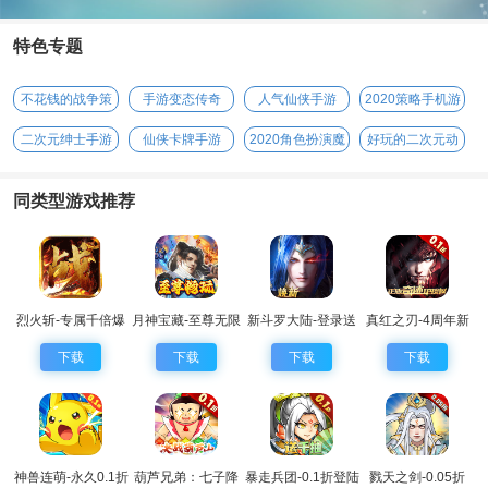
特色专题
不花钱的战争策
手游变态传奇
人气仙侠手游
2020策略手机游
略手游
戏
二次元绅士手游
仙侠卡牌手游
2020角色扮演魔
好玩的二次元动
幻手游
漫手游
同类型游戏推荐
烈火斩-专属千倍爆
月神宝藏-至尊无限
新斗罗大陆-登录送
真红之刃-4周年新
券
sss魂师
版本0.1折
下载
下载
下载
下载
神兽连萌-永久0.1折
葫芦兄弟：七子降
暴走兵团-0.1折登陆
戮天之剑-0.05折