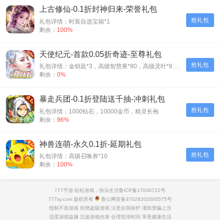
上古修仙-0.1折封神归来-荣誉礼包
抢礼包
礼包详情：时装自选宝箱*1
剩余：
100%
天使纪元-首款0.05折奇迹-至尊礼包
抢礼包
礼包详情：金钥匙*3，高级智慧果*80，高级灵叶*80，高级神源*80
剩余：
0%
暴走兵团-0.1折登陆送千抽-冲刺礼包
抢礼包
礼包详情：1000钻石，10000金币，精灵长袍
剩余：
96%
神兽连萌-永久0.1折-延期礼包
抢礼包
礼包详情：高级召唤券*10
剩余：
100%
新盗墓笔记-0.1折正版IP授权-豪华礼包
777手游-轻松游戏，快乐生活
鲁ICP备17030722号
抢礼包
777sy.com 版权所有
鲁公网安备37028202000575号
礼包详情：高级经验丹*1、高级体质药水*1、小精力药丸*5、橙磨石*10
剩余：
0%
抵制不良游戏 拒绝盗版游戏 注意自我保护 谨防受骗上当
适度游戏益脑 沉迷游戏伤身 合理安排时间 享受健康生活