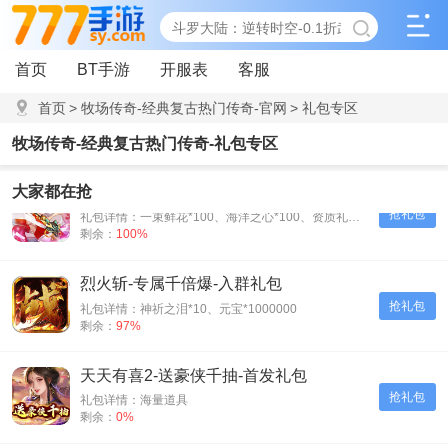
首页
BT手游
开服表
客服
首页
>
牧场传奇-经典复古热门传奇-官网
>
礼包专区
牧场传奇-经典复古热门传奇-礼包专区
联盟崛起-0.1折扣版-会员礼包
大家都在抢
抢礼包
礼包详情：一束鲜花*100、海洋之心*100、资质礼包*500
剩余：
100%
烈火斩-专属千倍爆-入群礼包
抢礼包
礼包详情：神祈之泪*10、元宝*1000000
剩余：
97%
天天有喜2-送豪侠千抽-首发礼包
抢礼包
礼包详情：海量道具
剩余：
0%