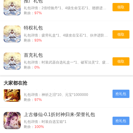
推广礼包
领取
礼包详情：2倍经验丹*1、4级生命宝石*1、翅膀进阶羽*100
剩余：
97%
特权礼包
领取
礼包详情：疲劳礼盒*1、4级攻击宝石*1、伙伴进阶丹*100
剩余：
93%
首充礼包
领取
礼包详情：时装武器自选礼盒一*1、破军法灵*2、疲劳礼盒*1、BOSS刷新卡·通用*1
剩余：
0%
大家都在抢
烈火斩-专属千倍爆-入群礼包
抢礼包
礼包详情：神祈之泪*10、元宝*1000000
剩余：
97%
上古修仙-0.1折封神归来-荣誉礼包
抢礼包
礼包详情：时装自选宝箱*1
剩余：
100%