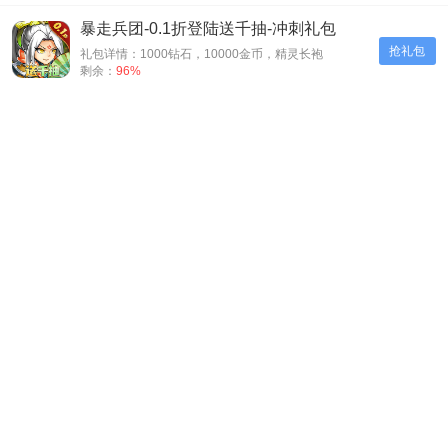
暴走兵团-0.1折登陆送千抽-冲刺礼包
抢礼包
礼包详情：1000钻石，10000金币，精灵长袍
剩余：
96%