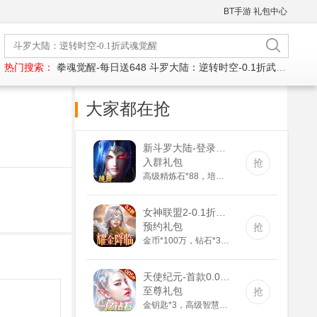
BT手游
礼包中心
热门搜索：
拳魂觉醒-每日送648
斗罗大陆：逆转时空-0.1折武魂觉醒
大家都在抢
新斗罗大陆-登录送sss魂师(满v)
入群礼包
抢
高级精炼石*88，培养剂*188，紫色装备自选箱*1
女神联盟2-0.1折耀金降临(送v8)
预约礼包
抢
金币*100万，钻石*3888，钻石英雄召唤券*5
天使纪元-首款0.05折奇迹(GM版)
至尊礼包
抢
金钥匙*3，高级智慧果*80，高级灵叶*80，高级神源*80