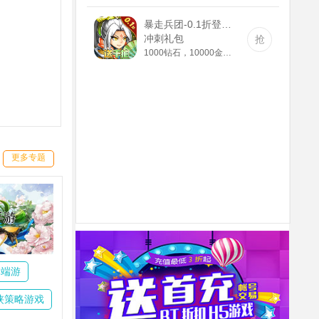
暴走兵团-0.1折登陆送千抽(满v)
冲刺礼包
抢
1000钻石，10000金币，精灵长袍
更多专题
牌端游
侠策略游戏