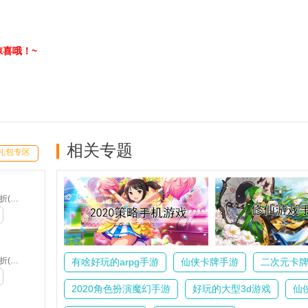
喜哦！~
相关专题
礼包专区
神魔仙尊-0.1折(满v)
神魔仙尊-0.1折(满v)
有啥好玩的arpg手游
仙侠卡牌手游
二次元卡
2020角色扮演魔幻手游
好玩的大型3d游戏
仙