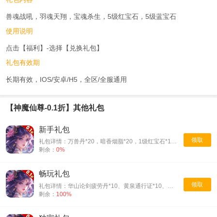
兽魂战吼，羽魂天翔，宝魂杀生，5级红宝石，5级蓝宝石
使用说明
点击【福利】-选择【兑换礼包】
礼包有效期
长期有效，IOS/安卓/H5，全区/全服通用
【神魔仙尊-0.1折】其他礼包
新手礼包
领取
礼包详情：万兽丹*20，暗香烟脂*20，1级红宝石*10，1级蓝宝石*10，下品羽灵*40，神游禅书(5小时)*8，3倍修为药水，屠魔令*10
剩余：
0%
畅玩礼包
领取
礼包详情：华山论剑疲劳丹*10、黄泉通行证*10、幻境心魔挑战书*10、门派通行证*5、镜花秘钥*20、缘梦秘钥*20
剩余：
100%