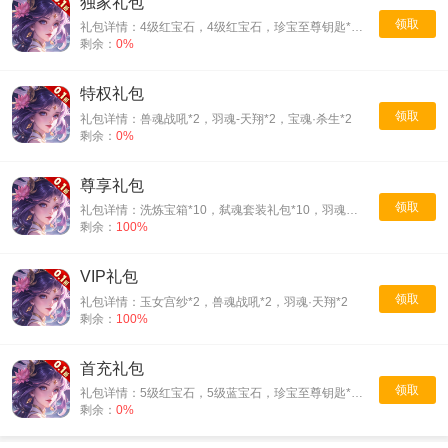
独家礼包
领取
礼包详情：4级红宝石，4级红宝石，珍宝至尊钥匙*10，华山论剑疲劳丹*10，黄泉通行证*10
剩余：
0%
特权礼包
领取
礼包详情：兽魂战吼*2，羽魂-天翔*2，宝魂·杀生*2
剩余：
0%
尊享礼包
领取
礼包详情：洗炼宝箱*10，弑魂套装礼包*10，羽魂敏捷*5，羽魂气血*5，仙女手帕*10，淑女凤钗*10，兽魂-气血*10，兽魂-坚初*10
剩余：
100%
VIP礼包
领取
礼包详情：玉女宫纱*2，兽魂战吼*2，羽魂·天翔*2
剩余：
100%
首充礼包
领取
礼包详情：5级红宝石，5级蓝宝石，珍宝至尊钥匙*20，贵族粉黛*10，万兽灵*10，上品羽灵*10
剩余：
0%