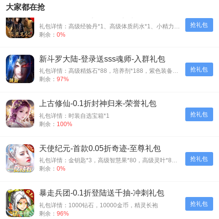
大家都在抢
新盗墓笔记-0.1折正版IP授权-豪华礼包
抢礼包
礼包详情：高级经验丹*1、高级体质药水*1、小精力药丸*5、橙磨石*10
剩余：
0%
新斗罗大陆-登录送sss魂师-入群礼包
抢礼包
礼包详情：高级精炼石*88，培养剂*188，紫色装备自选箱*1
剩余：
97%
上古修仙-0.1折封神归来-荣誉礼包
抢礼包
礼包详情：时装自选宝箱*1
剩余：
100%
天使纪元-首款0.05折奇迹-至尊礼包
抢礼包
礼包详情：金钥匙*3，高级智慧果*80，高级灵叶*80，高级神源*80
剩余：
0%
暴走兵团-0.1折登陆送千抽-冲刺礼包
抢礼包
礼包详情：1000钻石，10000金币，精灵长袍
剩余：
96%