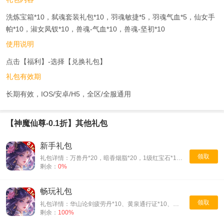
洗炼宝箱*10，弑魂套装礼包*10，羽魂敏捷*5，羽魂气血*5，仙女手
帕*10，淑女凤钗*10，兽魂-气血*10，兽魂-坚初*10
使用说明
点击【福利】-选择【兑换礼包】
礼包有效期
长期有效，IOS/安卓/H5，全区/全服通用
【神魔仙尊-0.1折】其他礼包
新手礼包
领取
礼包详情：万兽丹*20，暗香烟脂*20，1级红宝石*10，1级蓝宝石*10，下品羽灵*40，神游禅书(5小时)*8，3倍修为药水，屠魔令*10
剩余：
0%
畅玩礼包
领取
礼包详情：华山论剑疲劳丹*10、黄泉通行证*10、幻境心魔挑战书*10、门派通行证*5、镜花秘钥*20、缘梦秘钥*20
剩余：
100%