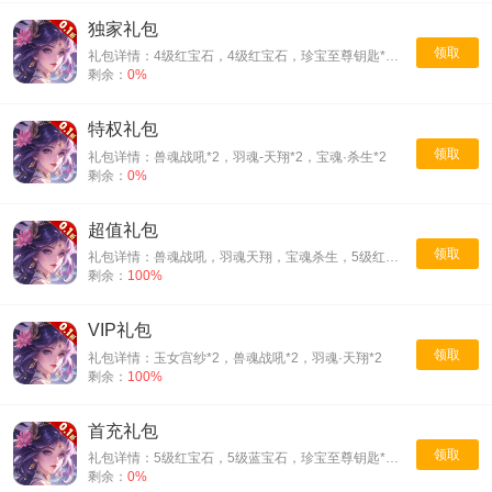
独家礼包
领取
礼包详情：4级红宝石，4级红宝石，珍宝至尊钥匙*10，华山论剑疲劳丹*10，黄泉通行证*10
剩余：
0%
特权礼包
领取
礼包详情：兽魂战吼*2，羽魂-天翔*2，宝魂·杀生*2
剩余：
0%
超值礼包
领取
礼包详情：兽魂战吼，羽魂天翔，宝魂杀生，5级红宝石，5级蓝宝石
剩余：
100%
VIP礼包
领取
礼包详情：玉女宫纱*2，兽魂战吼*2，羽魂·天翔*2
剩余：
100%
首充礼包
领取
礼包详情：5级红宝石，5级蓝宝石，珍宝至尊钥匙*20，贵族粉黛*10，万兽灵*10，上品羽灵*10
剩余：
0%