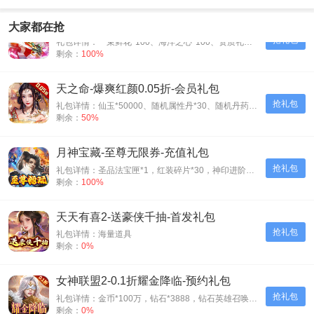
联盟崛起-0.1折扣版-会员礼包
大家都在抢
抢礼包
礼包详情：一束鲜花*100、海洋之心*100、资质礼包*500
剩余：
100%
天之命-爆爽红颜0.05折-会员礼包
抢礼包
礼包详情：仙玉*50000、随机属性丹*30、随机丹药*30、神装碎片*500
剩余：
50%
月神宝藏-至尊无限券-充值礼包
抢礼包
礼包详情：圣品法宝匣*1，红装碎片*30，神印进阶石*30
剩余：
100%
天天有喜2-送豪侠千抽-首发礼包
抢礼包
礼包详情：海量道具
剩余：
0%
女神联盟2-0.1折耀金降临-预约礼包
抢礼包
礼包详情：金币*100万，钻石*3888，钻石英雄召唤券*5
剩余：
0%