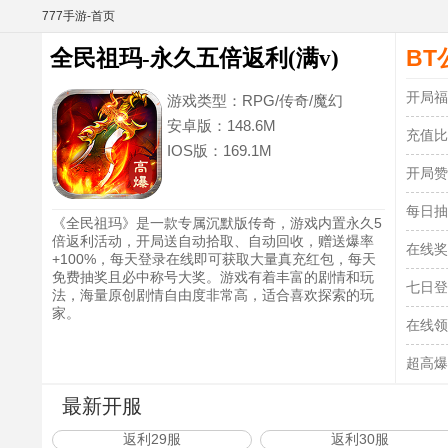
777手游-首页
BT
全民祖玛-永久五倍返利(满v)
开局福
游戏类型：
RPG/传奇/魔幻
安卓版：
148.6M
充值比
IOS版：
169.1M
开局赞
每日抽
《全民祖玛》是一款专属沉默版传奇，游戏内置永久5
倍返利活动，开局送自动拾取、自动回收，赠送爆率
在线奖
+100%，每天登录在线即可获取大量真充红包，每天
免费抽奖且必中称号大奖。游戏有着丰富的剧情和玩
七日登
法，海量原创剧情自由度非常高，适合喜欢探索的玩
家。
在线领
超高爆
最新开服
返利29服
返利30服