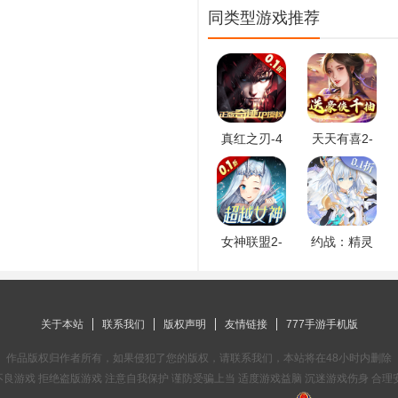
同类型游戏推荐
真红之刃-4
天天有喜2-
周年新版本
送豪侠千抽
0.1折
女神联盟2-
约战：精灵
0.1折真女神
再临-0.1折
怀旧版
关于本站
联系我们
版权声明
友情链接
777手游手机版
作品版权归作者所有，如果侵犯了您的版权，请联系我们，本站将在48小时内删除
良游戏 拒绝盗版游戏 注意自我保护 谨防受骗上当 适度游戏益脑 沉迷游戏伤身 合理