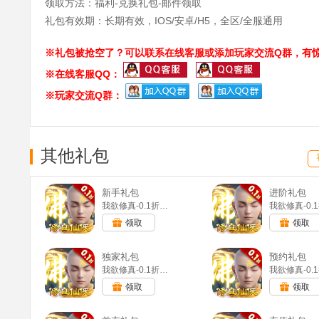
领取方法：福利-兑换礼包-邮件领取
礼包有效期：长期有效，IOS/安卓/H5，全区/全服通用
※礼包被抢空了？可以联系在线客服或添加玩家交流Q群，有惊
※在线客服QQ：
※玩家交流Q群：
其他礼包
新手礼包
进阶礼包
我欲修真-0.1折直充版(无VIP)
领取
领取
独家礼包
预约礼包
我欲修真-0.1折直充版(无VIP)
领取
领取