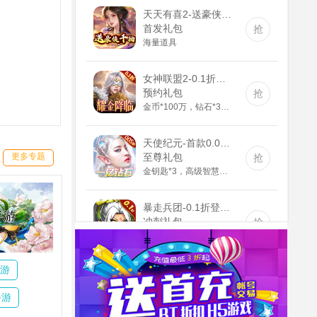
天天有喜2-送豪侠千抽(GM版)
首发礼包
抢
海量道具
女神联盟2-0.1折耀金降临(送v8)
预约礼包
抢
金币*100万，钻石*3888，钻石英雄召唤券*5
天使纪元-首款0.05折奇迹(GM版)
至尊礼包
抢
更多专题
金钥匙*3，高级智慧果*80，高级灵叶*80，高级神源*80
暴走兵团-0.1折登陆送千抽(满v)
冲刺礼包
抢
1000钻石，10000金币，精灵长袍
神兽连萌-永久0.1折(无VIP)
游
延期礼包
抢
高级召唤券*10
手游