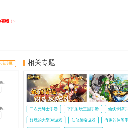
喜哦！~
相关专题
礼包专区
我欲修真-0.1折直充版(无VIP)
我欲修真-0.1折直充版(无VIP)
二次元绅士手游
平民耐玩三国手游
仙侠卡牌手
好玩的大型3d游戏
仙侠策略游戏
有趣的休闲