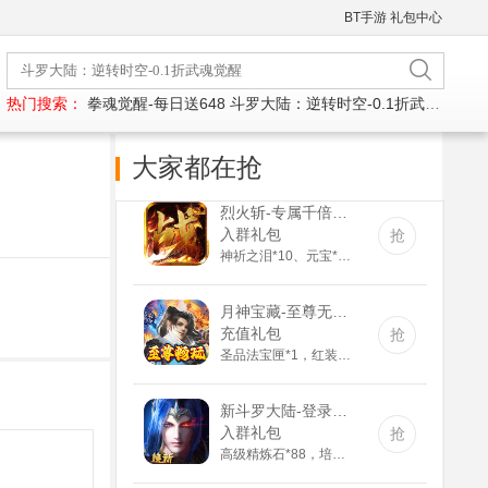
BT手游
礼包中心
热门搜索：
拳魂觉醒-每日送648
斗罗大陆：逆转时空-0.1折武魂觉醒
大家都在抢
烈火斩-专属千倍爆(满v)
入群礼包
抢
神祈之泪*10、元宝*1000000
月神宝藏-至尊无限券(满v)
充值礼包
抢
圣品法宝匣*1，红装碎片*30，神印进阶石*30
新斗罗大陆-登录送sss魂师(满v)
入群礼包
抢
高级精炼石*88，培养剂*188，紫色装备自选箱*1